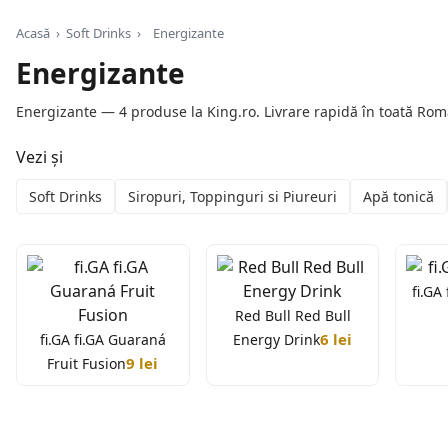
Acasă
›
Soft Drinks
›
Energizante
Energizante
Energizante — 4 produse la King.ro. Livrare rapidă în toată Rom
Vezi și
Soft Drinks
Siropuri, Toppinguri si Piureuri
Apă tonică
fi.GA
Red Bull Red Bull
6 lei
fi.GA fi.GA Guaraná
Energy Drink
9 lei
Fruit Fusion