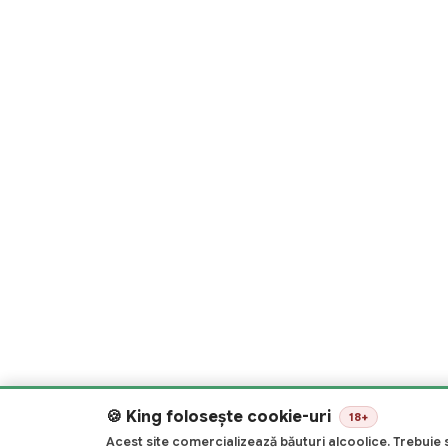
King folosește cookie-uri
18+
Acest site comercializează băuturi alcoolice. Trebuie s
Utilizăm unelte, cum ar fi cookie-urile, pentru a permite s