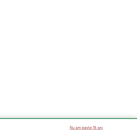
Nu am peste 18 ani
e despre modul în care vizitatorii interacționează cu site-