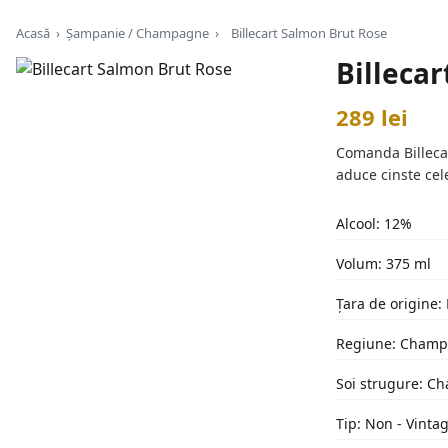
Acasă
›
Șampanie / Champagne
›
Billecart Salmon Brut Rose
Billeca
289 lei
Comanda Billecar
aduce cinste cel
Alcool: 12%
Volum: 375 ml
Țara de origine:
Regiune: Cham
Soi strugure: Ch
Tip: Non - Vinta