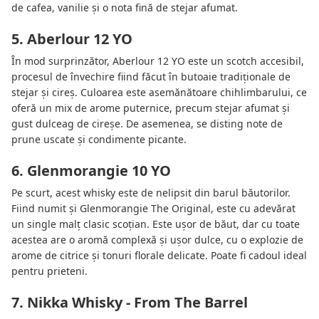
de cafea, vanilie și o nota fină de stejar afumat.
5. Aberlour 12 YO
În mod surprinzător, Aberlour 12 YO este un scotch accesibil,
procesul de învechire fiind făcut în butoaie tradiționale de
stejar și cireș. Culoarea este asemănătoare chihlimbarului, ce
oferă un mix de arome puternice, precum stejar afumat și
gust dulceag de cireșe. De asemenea, se disting note de
prune uscate și condimente picante.
6. Glenmorangie 10 YO
Pe scurt, acest whisky este de nelipsit din barul băutorilor.
Fiind numit și Glenmorangie The Original, este cu adevărat
un single malț clasic scoțian. Este ușor de băut, dar cu toate
acestea are o aromă complexă și ușor dulce, cu o explozie de
arome de citrice și tonuri florale delicate. Poate fi cadoul ideal
pentru prieteni.
7. Nikka Whisky - From The Barrel