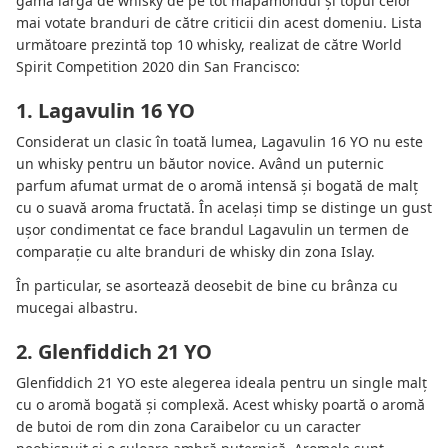
gamă largă de whisky de pe tot mapamondul și topul celor
mai votate branduri de către criticii din acest domeniu. Lista
următoare prezintă top 10 whisky, realizat de către World
Spirit Competition 2020 din San Francisco:
1. Lagavulin 16 YO
Considerat un clasic în toată lumea, Lagavulin 16 YO nu este
un whisky pentru un băutor novice. Având un puternic
parfum afumat urmat de o aromă intensă și bogată de malț
cu o suavă aroma fructată. În același timp se distinge un gust
ușor condimentat ce face brandul Lagavulin un termen de
comparație cu alte branduri de whisky din zona Islay.
În particular, se asortează deosebit de bine cu brânza cu
mucegai albastru.
2. Glenfiddich 21 YO
Glenfiddich 21 YO este alegerea ideala pentru un single malț
cu o aromă bogată și complexă. Acest whisky poartă o aromă
de butoi de rom din zona Caraibelor cu un caracter