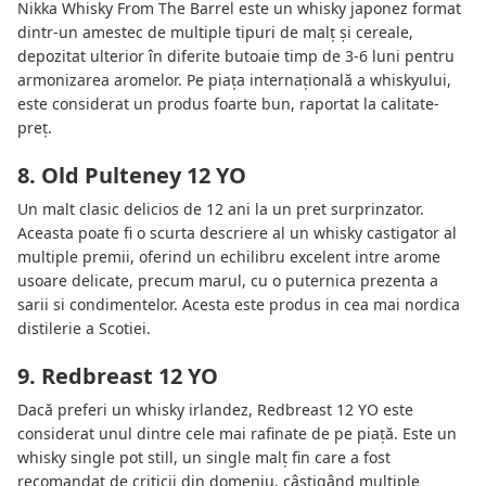
Nikka Whisky From The Barrel este un whisky japonez format
dintr-un amestec de multiple tipuri de malț și cereale,
depozitat ulterior în diferite butoaie timp de 3-6 luni pentru
armonizarea aromelor. Pe piața internațională a whiskyului,
este considerat un produs foarte bun, raportat la calitate-
preț.
8. Old Pulteney 12 YO
Un malt clasic delicios de 12 ani la un pret surprinzator.
Aceasta poate fi o scurta descriere al un whisky castigator al
multiple premii, oferind un echilibru excelent intre arome
usoare delicate, precum marul, cu o puternica prezenta a
sarii si condimentelor. Acesta este produs in cea mai nordica
distilerie a Scotiei.
9. Redbreast 12 YO
Dacă preferi un whisky irlandez, Redbreast 12 YO este
considerat unul dintre cele mai rafinate de pe piață. Este un
whisky single pot still, un single malț fin care a fost
recomandat de criticii din domeniu, câștigând multiple