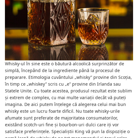
Whisky-ul în sine este o băutură alcoolică surprinzător de
simplă, începând de la ingrediente până la procesul de
preparare. Etimologia cuvântului „whisky” provine din Scoția,
în timp ce „whiskey” scris cu „e” provine din Irlanda sau
Statele Unite. Cu toate acestea, produsul rezultat este sublim
și extrem de complex, cu mai multe variații decât vă puteți
imagina. De aici putem înțelege că alegerea celui mai bun
whisky este un lucru foarte dificil. Nu toate whisky-urile
afumate sunt preferate de majoritatea consumatorilor,
existând scotch-uri fine și bourbon-uri dulci care iți vor
satisface preferințele. Specialiștii King vă pun la dispoziție o