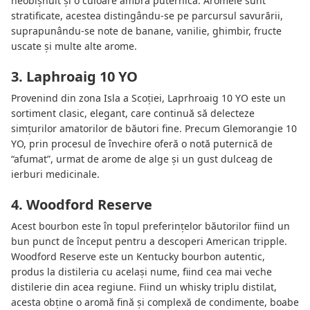
neobișnuit și o culoare ambră puternică. Aromele sunt
stratificate, acestea distingându-se pe parcursul savurării,
suprapunându-se note de banane, vanilie, ghimbir, fructe
uscate și multe alte arome.
3. Laphroaig 10 YO
Provenind din zona Isla a Scoției, Laprhroaig 10 YO este un
sortiment clasic, elegant, care continuă să delecteze
simțurilor amatorilor de băutori fine. Precum Glemorangie 10
YO, prin procesul de învechire oferă o notă puternică de
“afumat”, urmat de arome de alge și un gust dulceag de
ierburi medicinale.
4. Woodford Reserve
Acest bourbon este în topul preferințelor băutorilor fiind un
bun punct de început pentru a descoperi American tripple.
Woodford Reserve este un Kentucky bourbon autentic,
produs la distileria cu același nume, fiind cea mai veche
distilerie din acea regiune. Fiind un whisky triplu distilat,
acesta obține o aromă fină și complexă de condimente, boabe