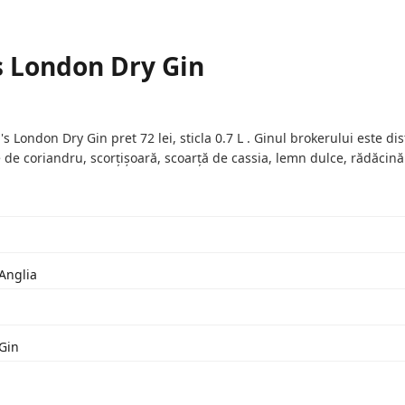
s London Dry Gin
London Dry Gin pret 72 lei, sticla 0.7 L . Ginul brokerului este distil
 de coriandru, scorțișoară, scoarță de cassia, lemn dulce, rădăcină 
 Anglia
Gin