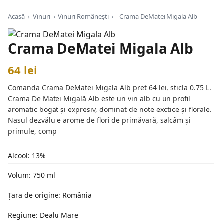
Acasă
›
Vinuri
›
Vinuri Românești
›
Crama DeMatei Migala Alb
Crama DeMatei Migala Alb
64 lei
Comanda Crama DeMatei Migala Alb pret 64 lei, sticla 0.75 L.
Crama De Matei Migală Alb este un vin alb cu un profil
aromatic bogat și expresiv, dominat de note exotice și florale.
Nasul dezvăluie arome de flori de primăvară, salcâm și
primule, comp
Alcool: 13%
Volum: 750 ml
Țara de origine: România
Regiune: Dealu Mare