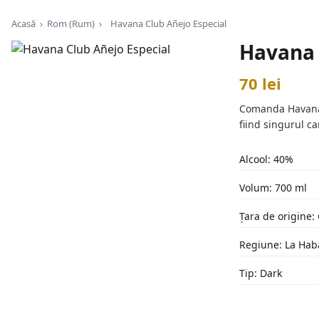
Acasă
›
Rom (Rum)
›
Havana Club Añejo Especial
Havana 
70 lei
Comanda Havana C
fiind singurul c
Alcool: 40%
Volum: 700 ml
Țara de origine:
Regiune: La Ha
Tip: Dark