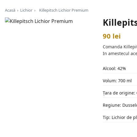
Acasă
›
Lichior
›
Killepitsch Lichior Premium
Killepi
90 lei
Comanda Killepits
In amestecul ace
Alcool: 42%
Volum: 700 ml
Țara de origine
Regiune: Dussel
Tip: Lichior de p