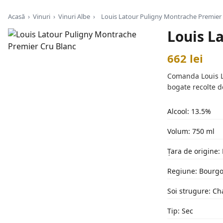
Acasă
›
Vinuri
›
Vinuri Albe
›
Louis Latour Puligny Montrache Premier 
Louis L
662 lei
Comanda Louis La
bogate recolte d
Alcool: 13.5%
Volum: 750 ml
Țara de origine:
Regiune: Bourg
Soi strugure: C
Tip: Sec