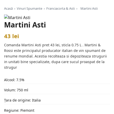
Acasă
›
Vinuri Spumante
›
Franciacorta & Asti
›
Martini Asti
Martini Asti
43 lei
Comanda Martini Asti pret 43 lei, sticla 0.75 L . Martini &
Rossi este principalul producator italian de vin spumant de
renume mondial. Acestia recolteaza si depoziteaza strugurii
in unitati bine specializate, dupa care sucul proaspat de la
strugur
Alcool: 7.5%
Volum: 750 ml
Țara de origine: Italia
Regiune: Piemont