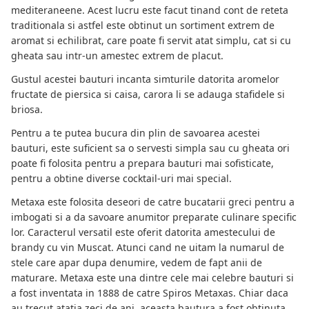
mediteraneene. Acest lucru este facut tinand cont de reteta
traditionala si astfel este obtinut un sortiment extrem de
aromat si echilibrat, care poate fi servit atat simplu, cat si cu
gheata sau intr-un amestec extrem de placut.
Gustul acestei bauturi incanta simturile datorita aromelor
fructate de piersica si caisa, carora li se adauga stafidele si
briosa.
Pentru a te putea bucura din plin de savoarea acestei
bauturi, este suficient sa o servesti simpla sau cu gheata ori
poate fi folosita pentru a prepara bauturi mai sofisticate,
pentru a obtine diverse cocktail-uri mai special.
Metaxa este folosita deseori de catre bucatarii greci pentru a
imbogati si a da savoare anumitor preparate culinare specific
lor. Caracterul versatil este oferit datorita amestecului de
brandy cu vin Muscat. Atunci cand ne uitam la numarul de
stele care apar dupa denumire, vedem de fapt anii de
maturare. Metaxa este una dintre cele mai celebre bauturi si
a fost inventata in 1888 de catre Spiros Metaxas. Chiar daca
au trecut atatia zeci de ani, aceasta bautura a fost obtinuta