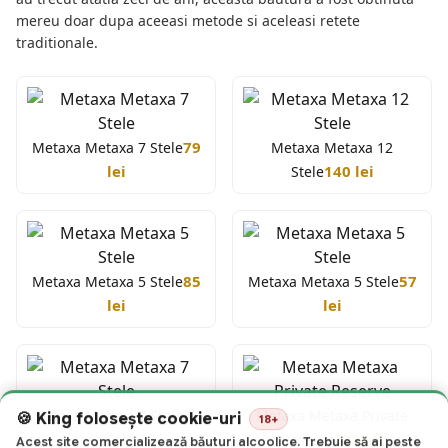
mereu doar dupa aceeasi metode si aceleasi retete
traditionale.
79
Metaxa Metaxa 7 Stele
Metaxa Metaxa 12
lei
140 lei
Stele
85
57
Metaxa Metaxa 5 Stele
Metaxa Metaxa 5 Stele
lei
lei
King folosește cookie-uri
18+
97
Metaxa Metaxa 7 Stele
Metaxa Metaxa Private
Acest site comercializează băuturi alcoolice. Trebuie să ai peste
lei
334 lei
Reserve