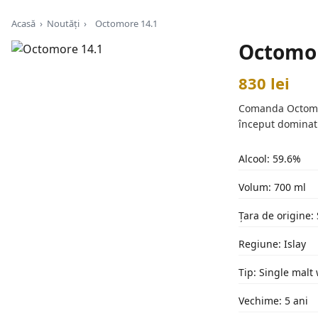
Acasă
›
Noutăți
›
Octomore 14.1
Octomor
830 lei
Comanda Octomore
început dominat 
Alcool: 59.6%
Volum: 700 ml
Țara de origine: 
Regiune: Islay
Tip: Single malt
Vechime: 5 ani