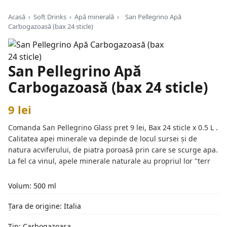
Acasă
›
Soft Drinks
›
Apă minerală
›
San Pellegrino Apă
Carbogazoasă (bax 24 sticle)
San Pellegrino Apă
Carbogazoasă (bax 24 sticle)
9 lei
Comanda San Pellegrino Glass pret 9 lei, Bax 24 sticle x 0.5 L .
Calitatea apei minerale va depinde de locul sursei și de
natura acviferului, de piatra poroasă prin care se scurge apa.
La fel ca vinul, apele minerale naturale au propriul lor "terr
Volum: 500 ml
Țara de origine: Italia
Tip: Carbogazoasa