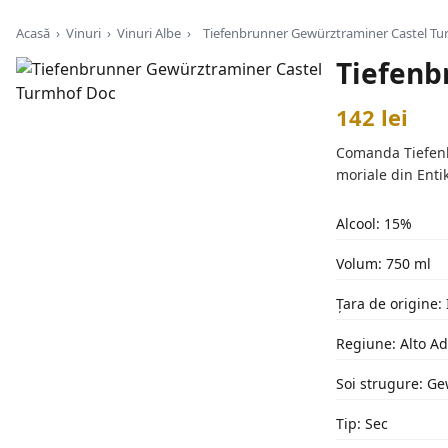
Acasă
›
Vinuri
›
Vinuri Albe
›
Tiefenbrunner Gewürztraminer Castel T
Tiefenb
142 lei
Comanda Tiefenbr
moriale din Entik
Alcool: 15%
Volum: 750 ml
Țara de origine: 
Regiune: Alto Ad
Soi strugure: G
Tip: Sec