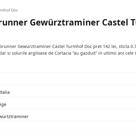
urmhof Doc
runner Gewürztraminer Castel 
unner Gewürztraminer Castel Turmhof Doc pret 142 lei, sticla 0.75
lar si solurile argiloase de Cortacia ”au gazduit” in ultimii ani cele
Italia
ige
ewürtztraminer