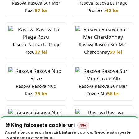
Rasova Rasova Sur Mer
Rasova Rasova La Plage
57 lei
42 lei
Roze
Prosecco
Rasova Rasova La Plage
Rasova Rasova Sur Mer
37 lei
59 lei
Rosu
Chardonnay
Rasova Rasova Nud
Rasova Rasova Sur Mer
75 lei
56 lei
Roze
Cuvee Alb
King folosește cookie-uri
18+
75
Rasova Rasova Nud Alb
Rasova Rasova Imperfect
Acest site comercializează băuturi alcoolice. Trebuie să ai peste
lei
79 lei
Alb
18 ani pentru a continua.