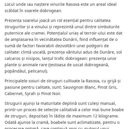
Locul unde iau naștere vinurile Rasova este un areal ideal
scăldat în soarele dobrogean.
Prezența soarelui joacă un rol esențial pentru calitatea
strugurilor și a vinului și reprezintă unul dintre simbolurile
puternice ale cramei. Potențialul uriaș al terroir-ului este dat
de amplasarea în vecinătatea Dunării, fiind influențat de o
sumă de factori favorabili dezvoltării unei podgorii de
calitate: climă uscată, prezența vântului adus de Dunăre, sol
calcaros și nisipos, lanțul trofic dobrogean: prezența unor
plante și animale rare (țestoasa de uscat dobrogeană,
popândăul, pelicanul).
Principalele soiuri de struguri cultivate la Rasova, cu grijă și
pasiune pentru calitate, sunt: Sauvignon Blanc, Pinot Gris,
Cabernet, Syrah și Pinot Noir.
Strugurii ajunși la maturitate deplină sunt culeși manual,
printr-un proces de selecție calitativă a celor mai bune boabe
de struguri, depozitați în lădițe de maximum 12 kilograme.
Odată ajunse la cramă, boabele sunt aclimatizate, pentru o
procesare optimă, care continuă apoi cu ajutorul unui