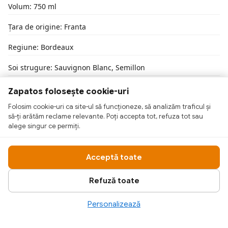
Volum: 750 ml
Țara de origine: Franta
Regiune: Bordeaux
Soi strugure: Sauvignon Blanc, Semillon
Tip: Sec
Zapatos folosește cookie-uri
Folosim cookie-uri ca site-ul să funcționeze, să analizăm traficul și
să-ți arătăm reclame relevante. Poți accepta tot, refuza tot sau
alege singur ce permiți.
Acceptă toate
Refuză toate
Personalizează