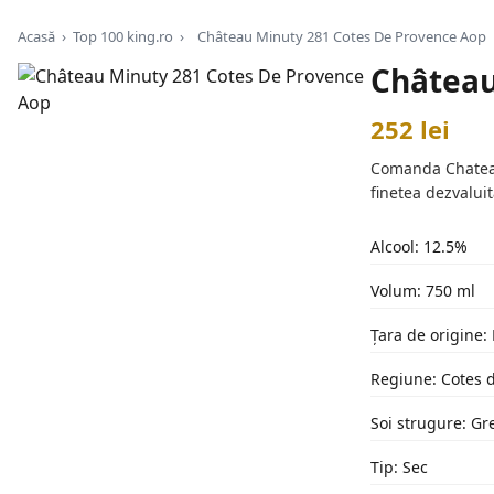
Acasă
›
Top 100 king.ro
›
Château Minuty 281 Cotes De Provence Aop
Château
252 lei
Comanda Chateau 
finetea dezvalui
Alcool: 12.5%
Volum: 750 ml
Țara de origine:
Regiune: Cotes 
Soi strugure: Gr
Tip: Sec