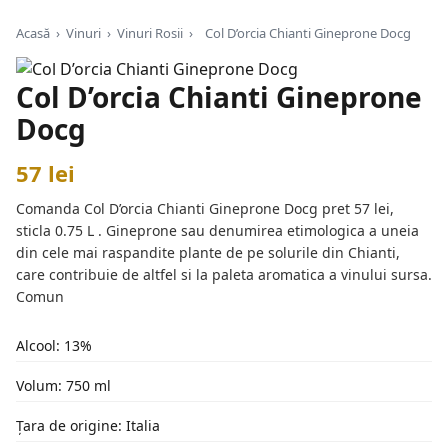
Acasă
›
Vinuri
›
Vinuri Rosii
›
Col D’orcia Chianti Gineprone Docg
Col D’orcia Chianti Gineprone
Docg
57 lei
Comanda Col D’orcia Chianti Gineprone Docg pret 57 lei,
sticla 0.75 L . Gineprone sau denumirea etimologica a uneia
din cele mai raspandite plante de pe solurile din Chianti,
care contribuie de altfel si la paleta aromatica a vinului sursa.
Comun
Alcool: 13%
Volum: 750 ml
Țara de origine: Italia