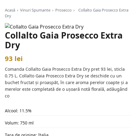
Acasă
›
Vinuri Spumante
›
Prosecco
›
Collalto Gaia Prosecco Extra
Dry
Collalto Gaia Prosecco Extra
Dry
93 lei
Comanda Collalto Gaia Prosecco Extra Dry pret 93 lei, sticla
0.75 L. Collalto Gaia Prosecco Extra Dry se deschide cu un
buchet fructat și proaspăt, în care aroma perelor coapte și a
merelor este completată de o ușoară notă florală, adăugând
co
Alcool: 11.5%
Volum: 750 ml
Țara de origine: Italia