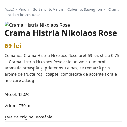
Acasă
›
Vinuri
›
Sortimente Vinuri
›
Cabernet Sauvignon
›
Crama
Histria Nikolaos Rose
Crama Histria Nikolaos Rose
69 lei
Comanda Crama Histria Nikolaos Rose pret 69 lei, sticla 0.75
L. Crama Histria Nikolaos Rose este un vin cu un profil
aromatic proaspăt și prietenos. La nas, se remarcă prin
arome de fructe roșii coapte, completate de accente florale
fine care adaug
Alcool: 13.6%
Volum: 750 ml
Țara de origine: România