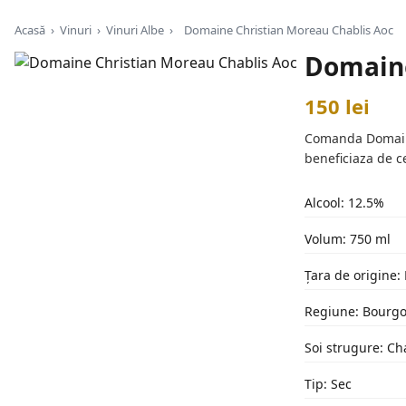
Acasă
›
Vinuri
›
Vinuri Albe
›
Domaine Christian Moreau Chablis Aoc
Domaine
150 lei
Comanda Domaine 
beneficiaza de c
Alcool: 12.5%
Volum: 750 ml
Țara de origine:
Regiune: Bourg
Soi strugure: C
Tip: Sec