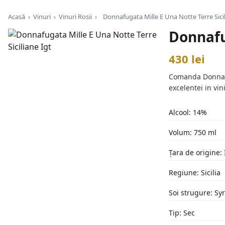
Acasă
›
Vinuri
›
Vinuri Rosii
›
Donnafugata Mille E Una Notte Terre Sicil
Donnafu
430 lei
Comanda Donnafug
excelentei in vi
Alcool: 14%
Volum: 750 ml
Țara de origine: 
Regiune: Sicilia
Soi strugure: Syr
Tip: Sec