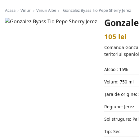
Acasă
›
Vinuri
›
Vinuri Albe
›
Gonzalez Byass Tio Pepe Sherry Jerez
Gonzale
105 lei
Comanda Gonzalez
teritoriul spani
Alcool: 15%
Volum: 750 ml
Țara de origine:
Regiune: Jerez
Soi strugure: Pa
Tip: Sec