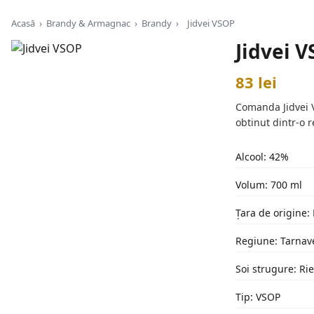
Acasă
›
Brandy & Armagnac
›
Brandy
›
Jidvei VSOP
Jidvei 
83 lei
Comanda Jidvei Vi
obtinut dintr-o r
Alcool: 42%
Volum: 700 ml
Țara de origine
Regiune: Tarnav
Soi strugure: Ri
Tip: VSOP