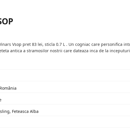
VSOP
nars Vsop pret 83 lei, sticla 0.7 L . Un cogniac care personifica into
eteta antica a stramosilor nostrii care dateaza inca de la inceputurile
: România
e
esling, Feteasca Alba