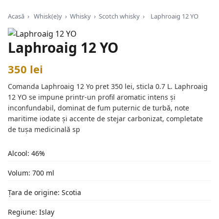
Acasă
›
Whisk(e)y
›
Whisky
›
Scotch whisky
›
Laphroaig 12 YO
Laphroaig 12 YO
350 lei
Comanda Laphroaig 12 Yo pret 350 lei, sticla 0.7 L. Laphroaig
12 YO se impune printr-un profil aromatic intens și
inconfundabil, dominat de fum puternic de turbă, note
maritime iodate și accente de stejar carbonizat, completate
de tușa medicinală sp
Alcool: 46%
Volum: 700 ml
Țara de origine: Scotia
Regiune: Islay