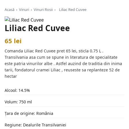
Acasă
›
Vinuri
›
Vinuri Rosii
›
Liliac Red Cuvee
Liliac Red Cuvee
65 lei
Comanda Liliac Red Cuvee pret 65 lei, sticla 0.75 L .
Transilvania asa cum se spune in literatura de specialitate
este patria vinurilor albe . Astfel auzind de traditia din inima
tarii, fondatorul cramei Liliac , reuseste sa replanteze 52 de
hectar
Alcool: 14.5%
Volum: 750 ml
Țara de origine: România
Regiune: Dealurile Transilvaniei