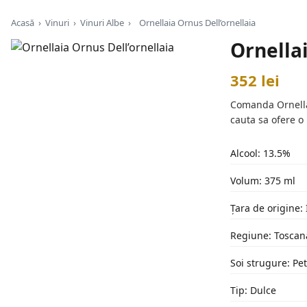
Acasă
›
Vinuri
›
Vinuri Albe
›
Ornellaia Ornus Dell’ornellaia
Ornellai
352 lei
Comanda Ornellaia
cauta sa ofere o
Alcool: 13.5%
Volum: 375 ml
Țara de origine: 
Regiune: Toscan
Soi strugure: Pe
Tip: Dulce