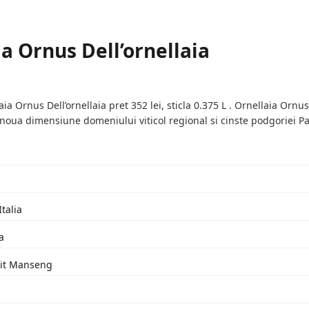
a Ornus Dell’ornellaia
 Ornus Dell’ornellaia pret 352 lei, sticla 0.375 L . Ornellaia Ornus
 noua dimensiune domeniului viticol regional si cinste podgoriei Pal
Italia
a
tit Manseng