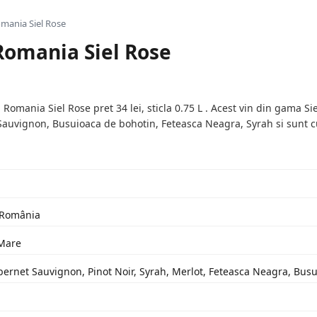
mania Siel Rose
Romania Siel Rose
mania Siel Rose pret 34 lei, sticla 0.75 L . Acest vin din gama Siel
auvignon, Busuioaca de bohotin, Feteasca Neagra, Syrah si sunt cu
: România
 Mare
bernet Sauvignon, Pinot Noir, Syrah, Merlot, Feteasca Neagra, Bus