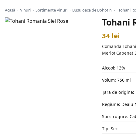
Acasă
›
Vinuri
›
Sortimente Vinuri
›
Busuioaca de Bohotin
›
Tohani Ro
Tohani 
34 lei
Comanda Tohani Ro
Merlot,Cabenet S
Alcool: 13%
Volum: 750 ml
Țara de origine
Regiune: Dealu
Soi strugure: Ca
Tip: Sec