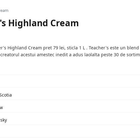
Cream
's Highland Cream
s Highland Cream pret 79 lei, sticla 1 L . Teacher's este un blend 
 creatorul acestui amestec inedit a adus laolalta peste 30 de sorti
Scotia
ow
isky