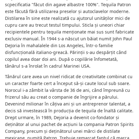
scpecificatia "făcut din agave albastre 100%". Tequila Patron
este făcută fără utilizarea preselor și autoclavelor moderne.
Distilarea în sine este realizată cu ajutorul unităților mici de
cupru care au trecut testul timpului. Sticla și uneori chiar
recipientele pentru tequila menționate mai sus sunt fabricate
exclusiv manual. În 1944 s-a născut un băiat numit John Paul
DeJoria în mahalalele din Los Angeles, într-o familie
disfuncțională italiano-greacă. Părinții s-au despărțit când
copilul avea doar doi ani. După o copilărie înfometată,
tânărul s-a înrolat în cadrul Marinei USA.
Tânărul care avea un nivel ridicat de creativitate combinat cu
un caracter foarte cert a început să-și caute locul sub soare.
Norocul i-a zâmbit la vârsta de 36 de ani, când împreună cu
frizerul său au creat o companie de îngrijire a părului.
Devenind milionar în câțiva ani și un antreprenor talentat, a
decis să investească în producția de tequila de înaltă calitate.
Drept urmare, în 1989, Dejoria a devenit co-fondator și
deținător al unui pachet de acțiuni la compania Patron Spirits
Company, precum și deținătorul unei mărci de distilate
mexicane, numită Patron. Trebuie remarcat faptul că marca