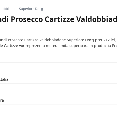
aldobbiadene Superiore Docg
andi Prosecco Cartizze Valdobbi
ndi Prosecco Cartizze Valdobbiadene Superiore Docg pret 212 lei, st
ile Cartizze vor reprezenta mereu limita superioara in productia Pr
Italia
era