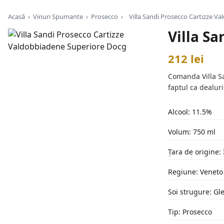
Acasă
›
Vinuri Spumante
›
Prosecco
›
Villa Sandi Prosecco Cartizze V
Villa S
212 lei
Comanda Villa Sa
faptul ca dealur
Alcool: 11.5%
Volum: 750 ml
Țara de origine: 
Regiune: Veneto
Soi strugure: Gl
Tip: Prosecco