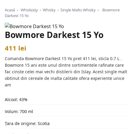
Acasă
›
Whisk(e)y
›
Whisky
›
Single Malts Whisky
›
Bowmore
Darkest 15 Yo
Bowmore Darkest 15 Yo
411 lei
Comanda Bowmore Darkest 15 Yo pret 411 lei, sticla 0.7 L .
Bowmore 15 ani este unul dintre sortimentele rafinate care
fac cinste celei mai vechi distilerii din Islay. Acest single malt
obtinut din cereale de inalta calitate ofera experiente unice
am
Alcool: 43%
Volum: 700 ml
Țara de origine: Scotia