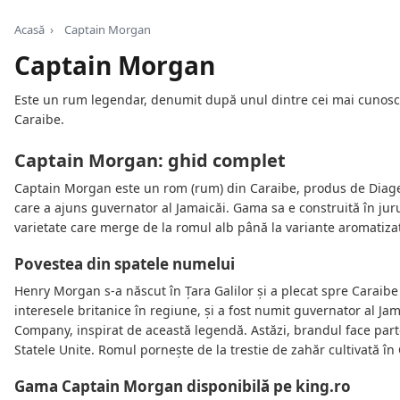
Acasă
›
Captain Morgan
Captain Morgan
Este un rum legendar, denumit după unul dintre cei mai cunoscuți
Caraibe.
Captain Morgan: ghid complet
Captain Morgan este un rom (rum) din Caraibe, produs de Diageo
care a ajuns guvernator al Jamaicăi. Gama sa e construită în ju
varietate care merge de la romul alb până la variante aromatiza
Povestea din spatele numelui
Henry Morgan s-a născut în Țara Galilor și a plecat spre Caraibe
interesele britanice în regiune, și a fost numit guvernator al 
Company, inspirat de această legendă. Astăzi, brandul face part
Statele Unite. Romul pornește de la trestie de zahăr cultivată în
Gama Captain Morgan disponibilă pe king.ro