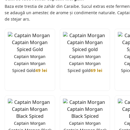
Baza este trestia de zahăr din Caraibe. Sucul extras este ferment
se adaugă un amestec de arome și condimente naturale. Captain 
de stejar ars.
Captain Morgan
Captain Morgan
Ca
Captain Morgan
Captain Morgan
Ca
49 lei
69 lei
Spiced Gold
Spiced gold
Spic
King folosește cookie-uri
18+
Acest site comercializează băuturi alcoolice. Trebuie s
Utilizăm unelte, cum ar fi cookie-urile, pentru a permite s
ul, produsele și serviciile noastre. Folosim, de asemenea,
Captain Morgan
Captain Morgan
Ca
de acord și am peste 18 ani", sunteți de acord cu utilizar