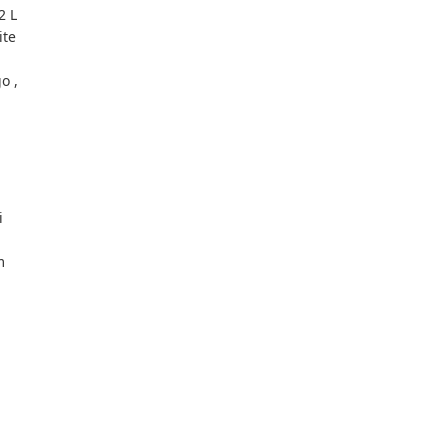
2 L
ite
o ,
i
m