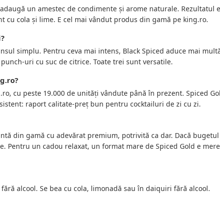
 adaugă un amestec de condimente și arome naturale. Rezultatul 
nt cu cola și lime. E cel mai vândut produs din gamă pe king.ro.
i?
unsul simplu. Pentru ceva mai intens, Black Spiced aduce mai mult
nch-uri cu suc de citrice. Toate trei sunt versatile.
g.ro?
ro, cu peste 19.000 de unități vândute până în prezent. Spiced Go
tent: raport calitate-preț bun pentru cocktailuri de zi cu zi.
antă din gamă cu adevărat premium, potrivită ca dar. Dacă bugetul
re. Pentru un cadou relaxat, un format mare de Spiced Gold e mer
ără alcool. Se bea cu cola, limonadă sau în daiquiri fără alcool.