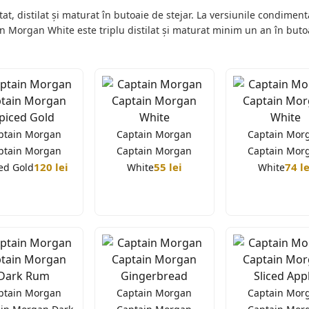
at, distilat și maturat în butoaie de stejar. La versiunile condiment
Morgan White este triplu distilat și maturat minim un an în buto
ptain Morgan
Captain Morgan
Captain Mor
ptain Morgan
Captain Morgan
Captain Mor
120 lei
55 lei
74 le
ed Gold
White
White
ă ai peste 18 ani pentru a continua.
ervicii și funcționalități esențiale pe site-ul nostru și pentru a colecta dat
 cookie-uri și identificatori de reclame (inclusiv pe mobil) pentru publicita
ptain Morgan
Captain Morgan
Captain Mor
ea acestor instrumente pentru publicitate, analiză și suport.
Politica de co