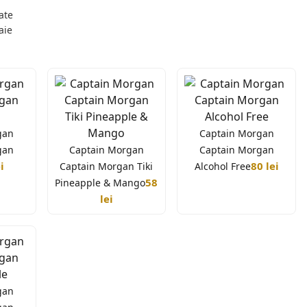
ate
aie
gan
Captain Morgan
gan
Captain Morgan
Captain Morgan
i
80 lei
Captain Morgan Tiki
Alcohol Free
58
Pineapple & Mango
lei
Nu am peste 18 ani
e despre modul în care vizitatorii interacționează cu site-
te personalizată și nepersonalizată. Făcând clic pe „Sunt
gan
okie-uri