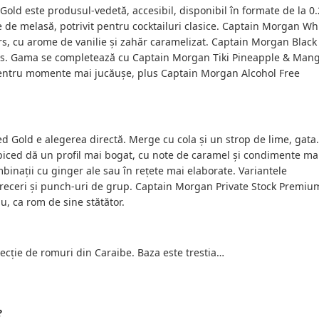
old este produsul-vedetă, accesibil, disponibil în formate de la 0.
e melasă, potrivit pentru cocktailuri clasice. Captain Morgan Wh
ars, cu arome de vanilie și zahăr caramelizat. Captain Morgan Black
ns. Gama se completează cu Captain Morgan Tiki Pineapple & Mang
entru momente mai jucăușe, plus Captain Morgan Alcohol Free
d Gold e alegerea directă. Merge cu cola și un strop de lime, gata.
piced dă un profil mai bogat, cu note de caramel și condimente ma
nații cu ginger ale sau în rețete mai elaborate. Variantele
treceri și punch-uri de grup. Captain Morgan Private Stock Premiu
, ca rom de sine stătător.
cție de romuri din Caraibe. Baza este trestia…
?