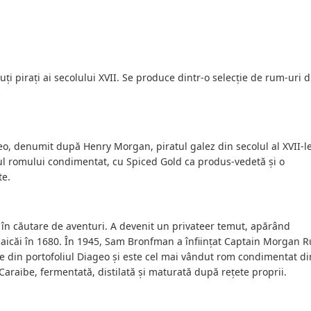
 pirați ai secolului XVII. Se produce dintr-o selecție de rum-uri d
, denumit după Henry Morgan, piratul galez din secolul al XVII-l
rul romului condimentat, cu Spiced Gold ca produs-vedetă și o
te.
 în căutare de aventuri. A devenit un privateer temut, apărând
Jamaicăi în 1680. În 1945, Sam Bronfman a înființat Captain Morgan 
e din portofoliul Diageo și este cel mai vândut rom condimentat di
 Caraibe, fermentată, distilată și maturată după rețete proprii.