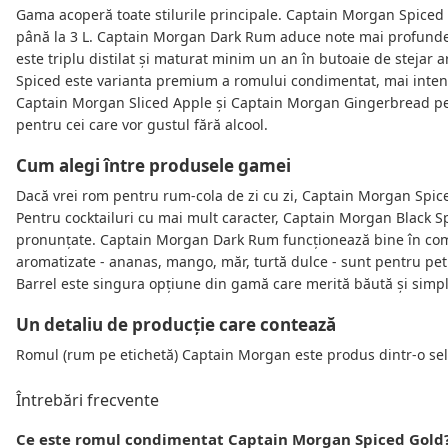
Gama acoperă toate stilurile principale. Captain Morgan Spiced G
până la 3 L. Captain Morgan Dark Rum aduce note mai profunde d
este triplu distilat și maturat minim un an în butoaie de stejar 
Spiced este varianta premium a romului condimentat, mai inte
Captain Morgan Sliced Apple și Captain Morgan Gingerbread p
pentru cei care vor gustul fără alcool.
Cum alegi între produsele gamei
Dacă vrei rom pentru rum-cola de zi cu zi, Captain Morgan Spice
Pentru cocktailuri cu mai mult caracter, Captain Morgan Black S
pronunțate. Captain Morgan Dark Rum funcționează bine în combi
aromatizate - ananas, mango, măr, turtă dulce - sunt pentru pe
Barrel este singura opțiune din gamă care merită băută și simplu
Un detaliu de producție care contează
Romul (rum pe etichetă) Captain Morgan este produs dintr-o sele
Întrebări frecvente
Ce este romul condimentat Captain Morgan Spiced Gold