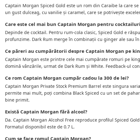
Captain Morgan Spiced Gold este un rom din Caraibe la care se
un gust dulceag, cu vanilie și caramel, care se potrivește excele
Care este cel mai bun Captain Morgan pentru cocktailur
Depinde de cocktail. Pentru rum-cola clasic, Spiced Gold e răsp
profunzime. Dark Rum merge în combinații cu ginger ale sau în pu
Ce păreri au cumpărătorii despre Captain Morgan pe kin
Captain Morgan este printre cele mai cumpărate romuri pe king.
domină vânzările, urmat de Dark Rum și White. Feedback-ul consis
Ce rom Captain Morgan cumpăr cadou la 300 de lei?
Captain Morgan Private Stock Premium Barrel este singura vari
permite mai mult, poți combina Black Spiced cu un set de paha
bine primit.
Există Captain Morgan fără alcool?
Da. Captain Morgan Alcohol Free reproduce profilul Spiced Gold f
Formatul disponibil este de 0.7 L.
Cum se face romul Captain Morgan?