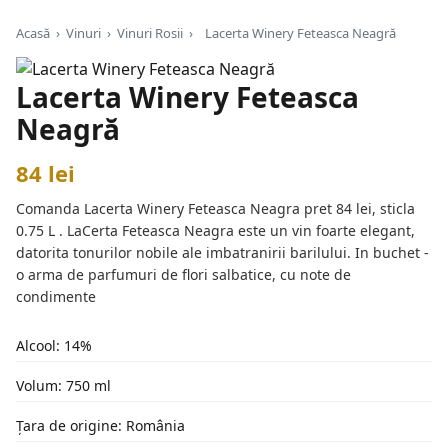
Acasă
›
Vinuri
›
Vinuri Rosii
›
Lacerta Winery Feteasca Neagră
Lacerta Winery Feteasca
Neagră
84 lei
Comanda Lacerta Winery Feteasca Neagra pret 84 lei, sticla
0.75 L . LaCerta Feteasca Neagra este un vin foarte elegant,
datorita tonurilor nobile ale imbatranirii barilului. In buchet -
o arma de parfumuri de flori salbatice, cu note de
condimente
Alcool: 14%
Volum: 750 ml
Țara de origine: România