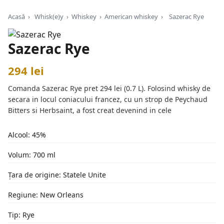
Acasă
›
Whisk(e)y
›
Whiskey
›
American whiskey
›
Sazerac Rye
Sazerac Rye
294 lei
Comanda Sazerac Rye pret 294 lei (0.7 L). Folosind whisky de
secara in locul coniacului francez, cu un strop de Peychaud
Bitters si Herbsaint, a fost creat devenind in cele
Alcool: 45%
Volum: 700 ml
Țara de origine: Statele Unite
Regiune: New Orleans
Tip: Rye