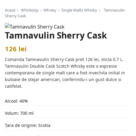
Acasă
›
Whisk(e)y
›
Whisky
›
Single Malts Whisky
›
Tamnavulin
Sherry Cask
Tamnavulin Sherry Cask
126 lei
Comanda Tamnavulin Sherry Cask pret 126 lei, sticla 0.7 L.
Tamnavulin Double Cask Scotch Whisky este o expresie
contemporana de single malt care a fost invechita initial in
butoaie de stejar american, conferindu-i un gust dulce si
catifelat.
Alcool: 40%
Volum: 700 ml
Țara de origine: Scotia