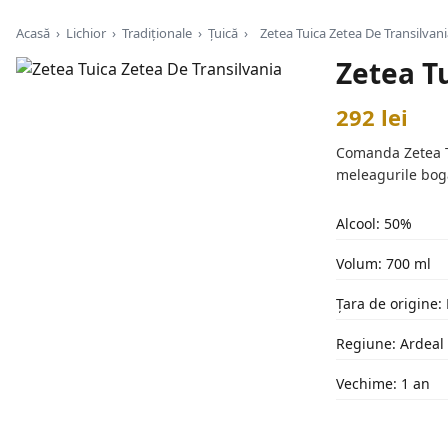
Acasă
›
Lichior
›
Tradiționale
›
Țuică
›
Zetea Tuica Zetea De Transilvan
Zetea T
292 lei
Comanda Zetea Tui
meleagurile bog
Alcool: 50%
Volum: 700 ml
Țara de origine
Regiune: Ardeal
Vechime: 1 an