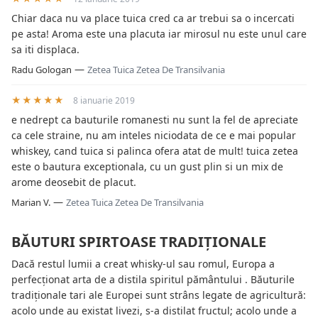
Chiar daca nu va place tuica cred ca ar trebui sa o incercati
pe asta! Aroma este una placuta iar mirosul nu este unul care
sa iti displaca.
—
Radu Gologan
Zetea Tuica Zetea De Transilvania
★★★★★
8 ianuarie 2019
e nedrept ca bauturile romanesti nu sunt la fel de apreciate
ca cele straine, nu am inteles niciodata de ce e mai popular
whiskey, cand tuica si palinca ofera atat de mult! tuica zetea
este o bautura exceptionala, cu un gust plin si un mix de
arome deosebit de placut.
—
Marian V.
Zetea Tuica Zetea De Transilvania
BĂUTURI SPIRTOASE TRADIȚIONALE
Dacă restul lumii a creat whisky-ul sau romul, Europa a
perfecționat arta de a distila spiritul pământului . Băuturile
tradiționale tari ale Europei sunt strâns legate de agricultură:
acolo unde au existat livezi, s-a distilat fructul; acolo unde a