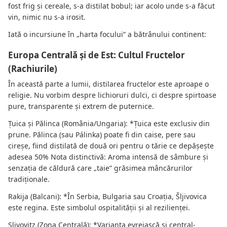
fost frig și cereale, s-a distilat bobul; iar acolo unde s-a făcut
vin, nimic nu s-a irosit.
Iată o incursiune în „harta focului” a bătrânului continent:
Europa Centrală și de Est: Cultul Fructelor
(Rachiurile)
În această parte a lumii, distilarea fructelor este aproape o
religie. Nu vorbim despre lichioruri dulci, ci despre spirtoase
pure, transparente și extrem de puternice.
Țuica și Pălinca (România/Ungaria): *Țuica este exclusiv din
prune. Pălinca (sau Pálinka) poate fi din caise, pere sau
cireșe, fiind distilată de două ori pentru o tărie ce depășește
adesea 50% Nota distinctivă: Aroma intensă de sâmbure și
senzația de căldură care „taie” grăsimea mâncărurilor
tradiționale.
Rakija (Balcani): *În Serbia, Bulgaria sau Croația, Šljivovica
este regina. Este simbolul ospitalității și al rezilienței.
Slivovitz (Zona Centrală): *Varianta evreiască și central-