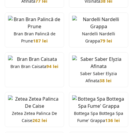
77 lei
38 lei
Afinata
Visinata
Bran Bran Palincă de
Nardelli Nardelli
187 lei
79 lei
Prune
Grappa
94 lei
Bran Bran Caisata
Saber Saber Elyzia
38 lei
Afinata
Zetea Zetea Palinca De
Bottega Spa Bottega Spa
262 lei
136 lei
Caise
Fume' Grappa