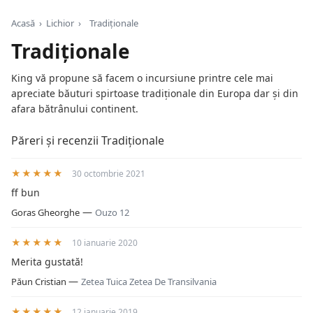
Acasă
›
Lichior
›
Tradiționale
Tradiționale
King vă propune să facem o incursiune printre cele mai
apreciate băuturi spirtoase tradiționale din Europa dar și din
afara bătrânului continent.
Păreri și recenzii Tradiționale
★★★★★
30 octombrie 2021
ff bun
—
Goras Gheorghe
Ouzo 12
★★★★★
10 ianuarie 2020
Merita gustată!
—
Păun Cristian
Zetea Tuica Zetea De Transilvania
★★★★★
12 ianuarie 2019