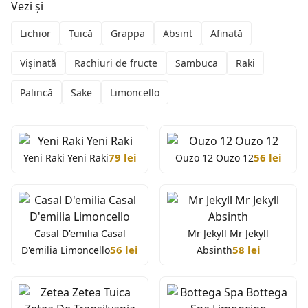
Vezi și
Lichior
Țuică
Grappa
Absint
Afinată
Vișinată
Rachiuri de fructe
Sambuca
Raki
Palincă
Sake
Limoncello
79 lei
56 lei
Yeni Raki Yeni Raki
Ouzo 12 Ouzo 12
Casal D'emilia Casal
Mr Jekyll Mr Jekyll
56 lei
58 lei
D'emilia Limoncello
Absinth