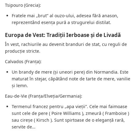
Tsipouro (Grecia):
Fratele mai „brut” al ouzo-ului, adesea fără anason,
reprezentând esența pură a strugurelui distilat.
Europa de Vest: Tradiții Ierboase și de Livadă
În vest, rachiurile au devenit branduri de stat, cu reguli de
producție stricte.
Calvados (Franța):
Un brandy de mere (și uneori pere) din Normandia. Este
maturat în stejar, căpătând note de tarte de mere, vanilie
și lemn.
Eau-de-Vie (Franța/Elveția/Germania):
Termenul francez pentru „apa vieții”. Cele mai faimoase
sunt cele de pere ( Poire Williams ), zmeură ( Framboise )
sau cireșe ( Kirsch ). Sunt spirtoase de o eleganță rară,
servite de…