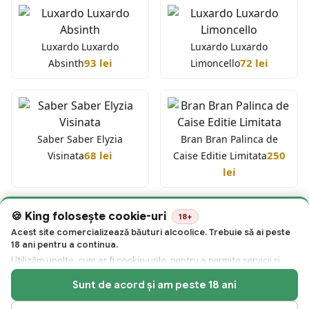
Luxardo Luxardo
Luxardo Luxardo
93 lei
72 lei
Absinth
Limoncello
Saber Saber Elyzia
Bran Bran Palinca de
68 lei
250
Visinata
Caise Editie Limitata
lei
King folosește cookie-uri
18+
Acest site comercializează băuturi alcoolice. Trebuie să ai peste
18 ani pentru a continua.
Saber Saber Elyzia Cirese
Zetea Zetea Cocazata
Utilizăm unelte, cum ar fi cookie-urile, pentru a permite servicii și
72 lei
163 lei
Negre
Lichior
funcționalități esențiale pe site-ul nostru și pentru a colecta date
Sunt de acord și am peste 18 ani
despre modul în care vizitatorii interacționează cu site-ul, produsele
și serviciile noastre. Folosim, de asemenea, cookie-uri și