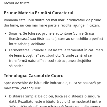
rachiu de fructe.
Pruna: Materia Primă și Caracterul
România este unul dintre cei mai mari producători de prune
din lume, iar cea mai mare parte a recoltei ajunge în cazan.
Soiurile: Se folosesc prunele autohtone (cum e Grasa
Românească sau Bistrițeana ), care au un echilibru perfect
între zahăr și aciditate.
Fermentarea: Prunele sunt lăsate la fermentat în căzi mari
de lemn („boștina” sau „borhotul”), unde zahărul se
transformă natural în alcool sub acțiunea drojdiilor
sălbatice.
Tehnologia: Cazanul de Cupru
Spre deosebire de băuturile industriale, țuica se bazează pe
măiestria „cazangiului”.
Distilarea Simplă: De obicei, țuica se distilează o singură
dată. Rezultatul este o băutură cu o tărie moderată (între
24% și 40% alcool), care păstrează foarte mult din aroma