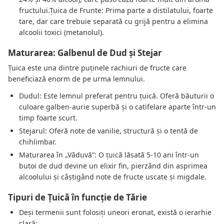
fructului.Țuica de Frunte: Prima parte a distilatului, foarte
tare, dar care trebuie separată cu grijă pentru a elimina
alcoolii toxici (metanolul).
Maturarea: Galbenul de Dud și Stejar
Țuica este una dintre puținele rachiuri de fructe care
beneficiază enorm de pe urma lemnului.
Dudul: Este lemnul preferat pentru țuică. Oferă băuturii o
culoare galben-aurie superbă și o catifelare aparte într-un
timp foarte scurt.
Stejarul: Oferă note de vanilie, structură și o tentă de
chihlimbar.
Maturarea în „Văduvă”: O țuică lăsată 5-10 ani într-un
butoi de dud devine un elixir fin, pierzând din asprimea
alcoolului și câștigând note de fructe uscate și migdale.
Tipuri de Țuică în funcție de Tărie
Deși termenii sunt folosiți uneori eronat, există o ierarhie
clară: