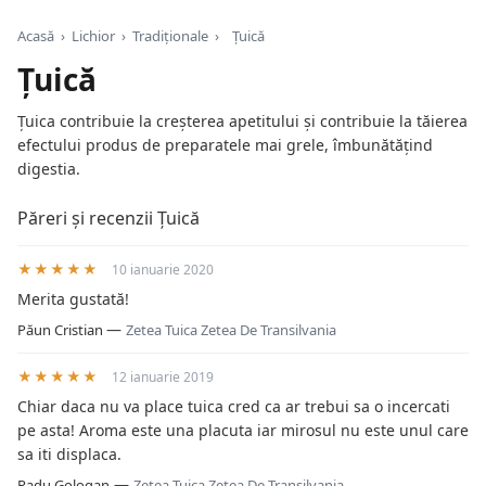
Acasă
›
Lichior
›
Tradiționale
›
Țuică
Țuică
Țuica contribuie la creșterea apetitului și contribuie la tăierea
efectului produs de preparatele mai grele, îmbunătățind
digestia.
Păreri și recenzii Țuică
★★★★★
10 ianuarie 2020
Merita gustată!
—
Păun Cristian
Zetea Tuica Zetea De Transilvania
★★★★★
12 ianuarie 2019
Chiar daca nu va place tuica cred ca ar trebui sa o incercati
pe asta! Aroma este una placuta iar mirosul nu este unul care
sa iti displaca.
—
Radu Gologan
Zetea Tuica Zetea De Transilvania