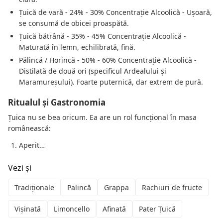
Țuică de vară - 24% - 30% Concentrație Alcoolică - Ușoară,
se consumă de obicei proaspătă.
Țuică bătrână - 35% - 45% Concentrație Alcoolică -
Maturată în lemn, echilibrată, fină.
Pălincă / Horincă - 50% - 60% Concentrație Alcoolică -
Distilată de două ori (specificul Ardealului și
Maramureșului). Foarte puternică, dar extrem de pură.
Ritualul și Gastronomia
Țuica nu se bea oricum. Ea are un rol funcțional în masa
românească:
Aperit…
Vezi și
Tradiționale
Palincă
Grappa
Rachiuri de fructe
Vișinată
Limoncello
Afinată
Pater Țuică