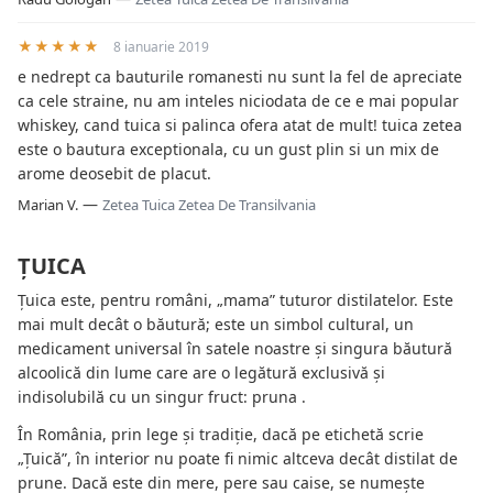
★★★★★
8 ianuarie 2019
e nedrept ca bauturile romanesti nu sunt la fel de apreciate
ca cele straine, nu am inteles niciodata de ce e mai popular
whiskey, cand tuica si palinca ofera atat de mult! tuica zetea
este o bautura exceptionala, cu un gust plin si un mix de
arome deosebit de placut.
—
Marian V.
Zetea Tuica Zetea De Transilvania
ȚUICA
Țuica este, pentru români, „mama” tuturor distilatelor. Este
mai mult decât o băutură; este un simbol cultural, un
medicament universal în satele noastre și singura băutură
alcoolică din lume care are o legătură exclusivă și
indisolubilă cu un singur fruct: pruna .
În România, prin lege și tradiție, dacă pe etichetă scrie
„Țuică”, în interior nu poate fi nimic altceva decât distilat de
prune. Dacă este din mere, pere sau caise, se numește