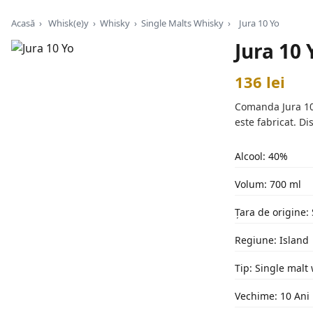
Acasă
›
Whisk(e)y
›
Whisky
›
Single Malts Whisky
›
Jura 10 Yo
Jura 10 
136 lei
Comanda Jura 10 
este fabricat. Di
Alcool: 40%
Volum: 700 ml
Țara de origine: 
Regiune: Island
Tip: Single malt
Vechime: 10 Ani