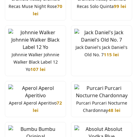
70
99 lei
Recas Muse Night Rose
Recas Solo Quinta
lei
Jack Daniel's Jack Daniel's
115 lei
Johnnie Walker Johnnie
Old No. 7
Walker Black Label 12
107 lei
Yo
72
Aperol Aperol Aperitivo
Purcari Purcari Nocturne
lei
48 lei
Chardonnay