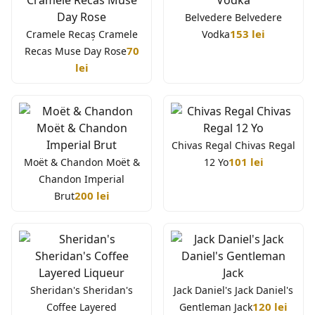
Belvedere Belvedere
153 lei
Cramele Recaș Cramele
Vodka
70
Recas Muse Day Rose
lei
Chivas Regal Chivas Regal
101 lei
Moët & Chandon Moët &
12 Yo
Chandon Imperial
200 lei
Brut
Sheridan's Sheridan's
Jack Daniel's Jack Daniel's
120 lei
Coffee Layered
Gentleman Jack