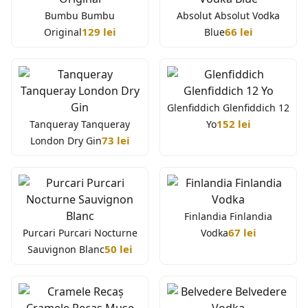
Bumbu Bumbu
Absolut Absolut Vodka
129 lei
66 lei
Original
Blue
Glenfiddich Glenfiddich 12
152 lei
Tanqueray Tanqueray
Yo
73 lei
London Dry Gin
Finlandia Finlandia
67 lei
Purcari Purcari Nocturne
Vodka
50 lei
Sauvignon Blanc