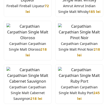
72
Fireball Fireball Liqueur
Amrut Amrut Indian
lei
185 lei
Single Malt Whisky
Carpathian Carpathian
Carpathian Carpathian
218
218
Single Malt Oloroso
Single Malt Pinot Noir
lei
lei
Carpathian Carpathian
Carpathian Carpathian
245
Single Malt Cabernet
Single Malt Ruby Port
218 lei
lei
Sauvignon