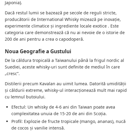
Japonia).
Dacă restul lumii se bazează pe secole de reguli stricte,
producătorii de International Whisky mizează pe inovație,
experimente climatice și ingrediente locale exotice . Este
categoria care demonstrează că nu ai nevoie de o istorie de
200 de ani pentru a crea o capodoperă.
Noua Geografie a Gustului
De la căldura tropicală a Taiwanului până la frigul nordic al
Suediei, aceste whisky-uri sunt definite de mediul în care
„cresc”.
Distilerii precum Kavalan au uimit lumea. Datorită umidității
și căldurii extreme, whisky-ul interacționează mult mai rapid
cu lemnul butoiului.
Efectul: Un whisky de 4-6 ani din Taiwan poate avea
complexitatea unuia de 15-20 de ani din Scoția.
Profil: Explozie de fructe tropicale (mango, ananas), nucă
de cocos și vanilie intensă.