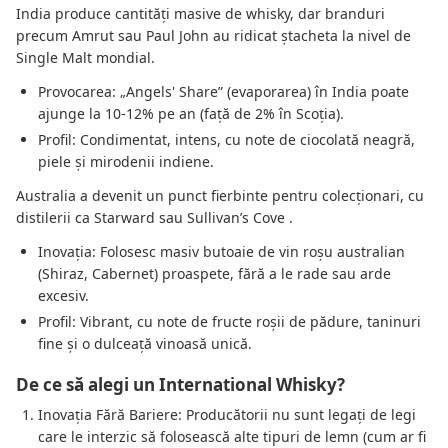
India produce cantități masive de whisky, dar branduri
precum Amrut sau Paul John au ridicat ștacheta la nivel de
Single Malt mondial.
Provocarea: „Angels' Share” (evaporarea) în India poate
ajunge la 10-12% pe an (față de 2% în Scoția).
Profil: Condimentat, intens, cu note de ciocolată neagră,
piele și mirodenii indiene.
Australia a devenit un punct fierbinte pentru colecționari, cu
distilerii ca Starward sau Sullivan’s Cove .
Inovația: Folosesc masiv butoaie de vin roșu australian
(Shiraz, Cabernet) proaspete, fără a le rade sau arde
excesiv.
Profil: Vibrant, cu note de fructe roșii de pădure, taninuri
fine și o dulceață vinoasă unică.
De ce să alegi un International Whisky?
Inovația Fără Bariere: Producătorii nu sunt legați de legi
care le interzic să folosească alte tipuri de lemn (cum ar fi