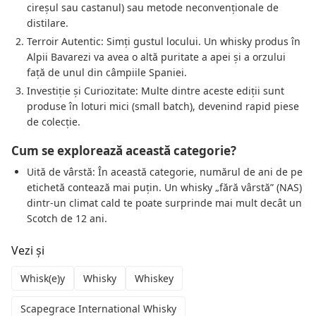
cireșul sau castanul) sau metode neconvenționale de
distilare.
Terroir Autentic: Simți gustul locului. Un whisky produs în
Alpii Bavarezi va avea o altă puritate a apei și a orzului
față de unul din câmpiile Spaniei.
Investiție și Curiozitate: Multe dintre aceste ediții sunt
produse în loturi mici (small batch), devenind rapid piese
de colecție.
Cum se explorează această categorie?
Uită de vârstă: În această categorie, numărul de ani de pe
etichetă contează mai puțin. Un whisky „fără vârstă” (NAS)
dintr-un climat cald te poate surprinde mai mult decât un
Scotch de 12 ani.
Vezi și
Whisk(e)y
Whisky
Whiskey
Scapegrace International Whisky