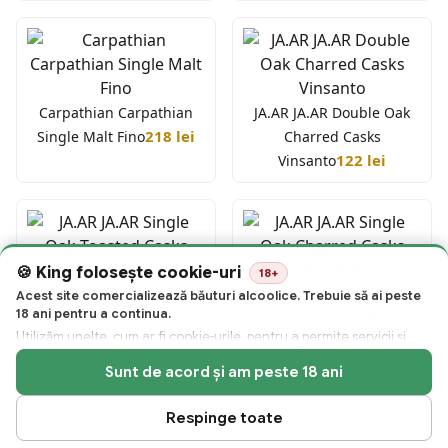
Carpathian Carpathian
JA.AR JA.AR Double Oak
218 lei
Single Malt Fino
Charred Casks
122 lei
Vinsanto
King folosește cookie-uri
18+
JA.AR JA.AR Single Oak
JA.AR JA.AR Single Oak
Acest site comercializează băuturi alcoolice. Trebuie să ai peste
18 ani pentru a continua.
122
Toasted Casks Oloroso
Charred Casks
Utilizăm unelte, cum ar fi cookie-urile, pentru a permite servicii și
lei
122 lei
Bourbon
funcționalități esențiale pe site-ul nostru și pentru a colecta date
Sunt de acord și am peste 18 ani
despre modul în care vizitatorii interacționează cu site-ul, produsele
și serviciile noastre. Folosim, de asemenea, cookie-uri și
1
2
Următoarea →
identificatori de reclame (inclusiv pe mobil) pentru publicitate
Respinge toate
personalizată și nepersonalizată. Făcând clic pe „Sunt de acord și