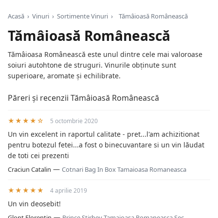
Acasă
›
Vinuri
›
Sortimente Vinuri
›
Tămâioasă Românească
Tămâioasă Românească
Tămâioasa Românească este unul dintre cele mai valoroase
soiuri autohtone de struguri. Vinurile obținute sunt
superioare, aromate și echilibrate.
Păreri și recenzii Tămâioasă Românească
★★★★☆
5 octombrie 2020
Un vin excelent in raportul calitate - pret...l'am achizitionat
pentru botezul fetei...a fost o binecuvantare si un vin lăudat
de toti cei prezenti
—
Craciun Catalin
Cotnari Bag In Box Tamaioasa Romaneasca
★★★★★
4 aprilie 2019
Un vin deosebit!
—
Glont Florentin
Prince Stirbey Tamaioasa Romaneasca Sec