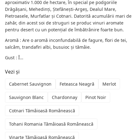
aproximativ 1.000 de hectare, în special pe podgoriile
Drăgășani, Mehedinți, Ștefănești-Argeș, Dealul Mare,
Pietroasele, Murfatlar și Cotnari. Datorită acumulării mari de
zahăr, din acest soi de struguri se produc vinuri aromate
pentru desert cu un potențial de îmbătrânire foarte bun.
Aromă : Are o aromă inconfundabilă de fagure, flori de tei,
salcâm, trandafiri albi, busuioc și tămâie.
Gust : Î…
Vezi și
Cabernet Sauvignon
Feteasca Neagră
Merlot
Sauvignon Blanc
Chardonnay
Pinot Noir
Cotnari Tămâioasă Românească
Tohani Romania Tămâioasă Românească
Vinarte Tămâioasă Românească