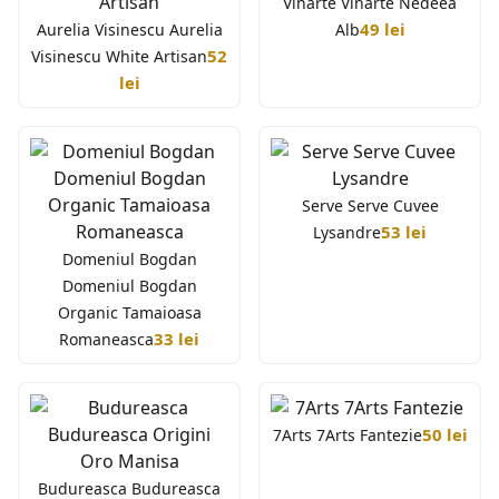
Vinarte Vinarte Nedeea
49 lei
Aurelia Visinescu Aurelia
Alb
52
Visinescu White Artisan
lei
Serve Serve Cuvee
53 lei
Lysandre
Domeniul Bogdan
Domeniul Bogdan
Organic Tamaioasa
33 lei
Romaneasca
50 lei
7Arts 7Arts Fantezie
Budureasca Budureasca