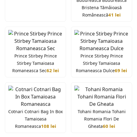
Budureasca Budureasca
Bristena Tămâioasă
41 lei
Românească
Prince Stirbey Prince
Prince Stirbey Prince
Stirbey Tamaioasa
Stirbey Tamaioasa
62 lei
69 lei
Romaneasca Sec
Romaneasca Dulce
Cotnari Cotnari Bag In Box
Tohani Romania Tohani
Tamaioasa
Romania Flori De
108 lei
60 lei
Romaneasca
Gheata