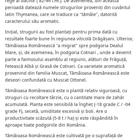
rege al dacilor ( 82-44 î.Hr.). De asemenea, din această
perioadă datează numele strugurilor proveniți din cuvântul
latin Thymanea, care se traduce ca "tămâie", datorită
caracterului său aromatic.
Inițial, strugurii au fost plantați pentru prima dată cu
rezultate foarte bune în regiunea viticolă Drăgășani. Ulterior,
Tămâioasa Românească "a migrat" spre podgoria Dealul
Mare, și, de asemenea, în podgoria Cotnari , unde a devenit
parte a faimosului asamblu al regiunii, alături de Frâguță,
Fetească Albă și Grasă de Cotnari. Ca varietate aromatică
provenind din familia Muscat, Tămâioasa Românească este
deseori confundată cu Muscat Ottonel.
Tămâioasa Românească este o plantă relativ viguroasă, cu
struguri cu recoltare târzie, cu o cantitate mare de zahăr
acumulată. Planta este sensibilă la îngheț (-18 grade C / -04
grade F), secetă, umiditate excesivă și boli. Are o
productivitate scăzută (5-8 t / ha) și este răspândită în
aproape toate podgoriile din România.
Tămâioasa Românească este cultivată pe o suprafață de