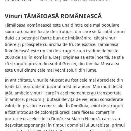
Vinuri TĂMÂIOASĂ ROMÂNEASCĂ
Tămâioasa Românească este una dintre cele mai populare
soiuri aromatice locale de struguri, din care se fac atât vinuri
dulci cu potențial foarte bun de îmbătrânire, cât și vinuri
tinere și proaspete cu aromă de fructe exotice. Tămâioasă
Românească este un soi de struguri cu o tradiție de peste
2000 de ani în România. Deși originea sa este incertă, se știe
că strugurii provin din sudul Greciei, din familia Muscat și
este unul dintre cele mai vechi soiuri din lume.
În antichitate, vinurile Muscat au fost cele mai apreciate din
toate țările situate în bazinul mediteranean. Mai mult decât
atât, ambele vinuri - care în acel moment erau transportate
în amfore, precum și butașii de viță de vie, erau considerate
valute în practicile comerciale. În România, soiul de struguri
a fost introdus de coloniștii grecii care făceau comerț în
porturile orașelor de la Dunăre și Marea Neagră, care s-au
dezvoltat exponențial în timpul domniei lui Burebista, primul