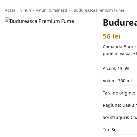
Acasă
›
Vinuri
›
Vinuri Românești
›
Budureasca Premium Fume
Budure
56 lei
Comanda Budureas
pune in valoare t
Alcool: 13.5%
Volum: 750 ml
Țara de origine
Regiune: Dealu
Soi strugure: Ch
Tip: Sec