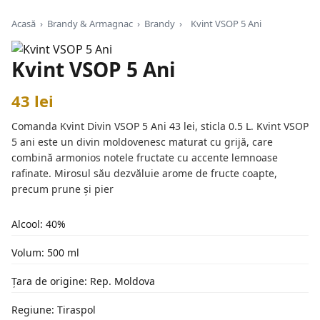
Acasă
›
Brandy & Armagnac
›
Brandy
›
Kvint VSOP 5 Ani
Kvint VSOP 5 Ani
43 lei
Comanda Kvint Divin VSOP 5 Ani 43 lei, sticla 0.5 L. Kvint VSOP
5 ani este un divin moldovenesc maturat cu grijă, care
combină armonios notele fructate cu accente lemnoase
rafinate. Mirosul său dezvăluie arome de fructe coapte,
precum prune și pier
Alcool: 40%
Volum: 500 ml
Țara de origine: Rep. Moldova
Regiune: Tiraspol