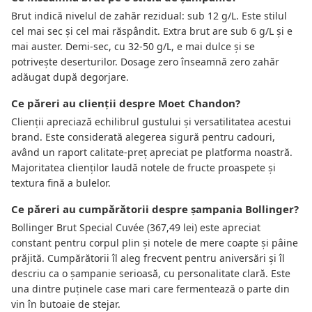
Brut indică nivelul de zahăr rezidual: sub 12 g/L. Este stilul
cel mai sec și cel mai răspândit. Extra brut are sub 6 g/L și e
mai auster. Demi-sec, cu 32-50 g/L, e mai dulce și se
potrivește deserturilor. Dosage zero înseamnă zero zahăr
adăugat după degorjare.
Ce păreri au clienții despre Moet Chandon?
Clienții apreciază echilibrul gustului și versatilitatea acestui
brand. Este considerată alegerea sigură pentru cadouri,
având un raport calitate-preț apreciat pe platforma noastră.
Majoritatea clienților laudă notele de fructe proaspete și
textura fină a bulelor.
Ce păreri au cumpărătorii despre șampania Bollinger?
Bollinger Brut Special Cuvée (367,49 lei) este apreciat
constant pentru corpul plin și notele de mere coapte și pâine
prăjită. Cumpărătorii îl aleg frecvent pentru aniversări și îl
descriu ca o șampanie serioasă, cu personalitate clară. Este
una dintre puținele case mari care fermentează o parte din
vin în butoaie de stejar.