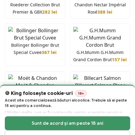
Roederer Collection Brut
Chandon Nectar Impérial
282 lei
388 lei
Premier & GBX
Rosé
Bollinger Bollinger Brut
367 lei
Special Cuvee
G.H.Mumm G.H.Mumm
157 lei
Grand Cordon Brut
King folosește cookie-uri
18+
Moët & Chandon Moët &
Billecart Salmon Billecart
Acest site comercializează băuturi alcoolice. Trebuie să ai peste
18 ani pentru a continua.
Chandon Imperial
Salmon Blanc De
Utilizăm unelte, cum ar fi cookie-urile, pentru a permite servicii și
185 lei
539 lei
Brut
Blancs
funcționalități esențiale pe site-ul nostru și pentru a colecta date
Sunt de acord și am peste 18 ani
despre modul în care vizitatorii interacționează cu site-ul, produsele
și serviciile noastre. Folosim, de asemenea, cookie-uri și