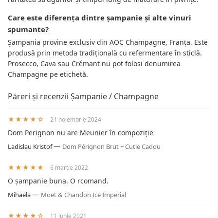
Care este diferența dintre șampanie și alte vinuri
spumante?
Șampania provine exclusiv din AOC Champagne, Franța. Este
produsă prin metoda tradițională cu refermentare în sticlă.
Prosecco, Cava sau Crémant nu pot folosi denumirea
Champagne pe etichetă.
Păreri și recenzii Șampanie / Champagne
★★★★☆
21 noiembrie 2024
Dom Perignon nu are Meunier în compoziție
—
Ladislau Kristof
Dom Pérignon Brut + Cutie Cadou
★★★★★
6 martie 2022
O șampanie buna. O rcomand.
—
Mihaela
Moët & Chandon Ice Imperial
★★★★☆
11 iunie 2021