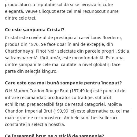
producători cu reputație solidă și se livrează în cutie
elegantă. Veuve Clicquot este cel mai recunoscut nume
dintre cele trei.
Ce este șampania Cristal?
Cristal este cuvée-ul de prestigiu al casei Louis Roederer,
produs din 1876. Se face doar în ani de excepție, din
Chardonnay și Pinot Noir selectate din parcele proprii. Sticla
sa transparentă, fără umăr, este inconfundabilă. Este una
dintre șampaniile cele mai căutate la nivel global și face
parte din selecția king.ro.
Care este cea mai bună șampanie pentru început?
G.H.Mumm Cordon Rouge Brut (157,49 lei) este punctul de
intrare recomandat: producător cu tradiție, stil brut
echilibrat, preț accesibil față de restul categoriei. Moët &
Chandon Imperial Brut (199,99 lei) este alternativa cu cel mai
mare grad de recunoaștere. Ambele sunt bestselleruri
constante în selecția noastră.
Ce înseamnă brut pe o sticlă de șampanie?