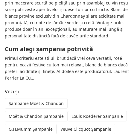
prin macerare scurtă pe pieliță sau prin asamblaj cu vin roșu
și se potrivește aperitivelor și deserturilor cu fructe. Blanc de
blancs provine exclusiv din Chardonnay și are aciditate mai
pronunțată, cu note de lămâie verde și cretă. Vintage-urile,
produse doar în ani excepționali, au maturare mai lungă și
personalitate distinctă față de cuvée-urile standard.
Cum alegi șampania potrivită
Primul criteriu este stilul: brut dacă vrei ceva versatil, rosé
pentru ocazii festive cu ton mai relaxat, blanc de blancs dacă
preferi aciditate și finețe. Al doilea este producătorul. Laurent
Perrier La Cu…
Vezi și
Șampanie Moët & Chandon
Moët & Chandon Șampanie
Louis Roederer Șampanie
G.H.Mumm Șampanie
Veuve Clicquot Șampanie