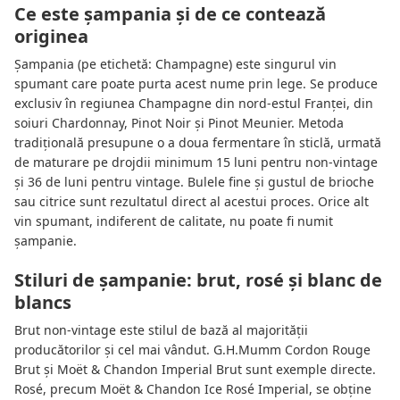
Ce este șampania și de ce contează
originea
Șampania (pe etichetă: Champagne) este singurul vin
spumant care poate purta acest nume prin lege. Se produce
exclusiv în regiunea Champagne din nord-estul Franței, din
soiuri Chardonnay, Pinot Noir și Pinot Meunier. Metoda
tradițională presupune o a doua fermentare în sticlă, urmată
de maturare pe drojdii minimum 15 luni pentru non-vintage
și 36 de luni pentru vintage. Bulele fine și gustul de brioche
sau citrice sunt rezultatul direct al acestui proces. Orice alt
vin spumant, indiferent de calitate, nu poate fi numit
șampanie.
Stiluri de șampanie: brut, rosé și blanc de
blancs
Brut non-vintage este stilul de bază al majorității
producătorilor și cel mai vândut. G.H.Mumm Cordon Rouge
Brut și Moët & Chandon Imperial Brut sunt exemple directe.
Rosé, precum Moët & Chandon Ice Rosé Imperial, se obține