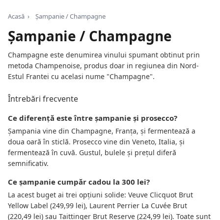
Acasă
›
Șampanie / Champagne
Șampanie / Champagne
Champagne este denumirea vinului spumant obtinut prin
metoda Champenoise, produs doar in regiunea din Nord-
Estul Frantei cu acelasi nume "Champagne".
Întrebări frecvente
Ce diferență este între șampanie și prosecco?
Șampania vine din Champagne, Franța, și fermentează a
doua oară în sticlă. Prosecco vine din Veneto, Italia, și
fermentează în cuvă. Gustul, bulele și prețul diferă
semnificativ.
Ce șampanie cumpăr cadou la 300 lei?
La acest buget ai trei opțiuni solide: Veuve Clicquot Brut
Yellow Label (249,99 lei), Laurent Perrier La Cuvée Brut
(220,49 lei) sau Taittinger Brut Reserve (224,99 lei). Toate sunt