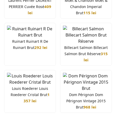
Laurent Perrier LAURENT
Moët & Chandon Moët &
409
PERRIER Cuvée Rosé
Chandon Imperial
lei
115 lei
Brut
Ruinart Ruinart R De
292 lei
Ruinart Brut
Billecart Salmon Billecart
315
Salmon Brut Réserve
lei
Louis Roederer Louis
1
Roederer Cristal Brut
Dom Pérignon Dom
357 lei
Pérignon Vintage 2015
968 lei
Brut