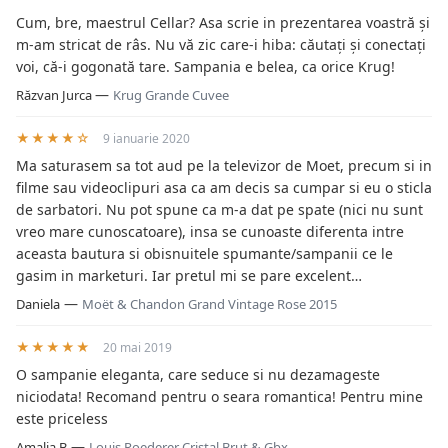
Cum, bre, maestrul Cellar? Asa scrie in prezentarea voastră și
m-am stricat de râs. Nu vă zic care-i hiba: căutați și conectați
voi, că-i gogonată tare. Sampania e belea, ca orice Krug!
—
Răzvan Jurca
Krug Grande Cuvee
★★★★☆
9 ianuarie 2020
Ma saturasem sa tot aud pe la televizor de Moet, precum si in
filme sau videoclipuri asa ca am decis sa cumpar si eu o sticla
de sarbatori. Nu pot spune ca m-a dat pe spate (nici nu sunt
vreo mare cunoscatoare), insa se cunoaste diferenta intre
aceasta bautura si obisnuitele spumante/sampanii ce le
gasim in marketuri. Iar pretul mi se pare excelent…
—
Daniela
Moët & Chandon Grand Vintage Rose 2015
★★★★★
20 mai 2019
O sampanie eleganta, care seduce si nu dezamageste
niciodata! Recomand pentru o seara romantica! Pentru mine
este priceless
—
Amalia B
Louis Roederer Cristal Brut & Gbx