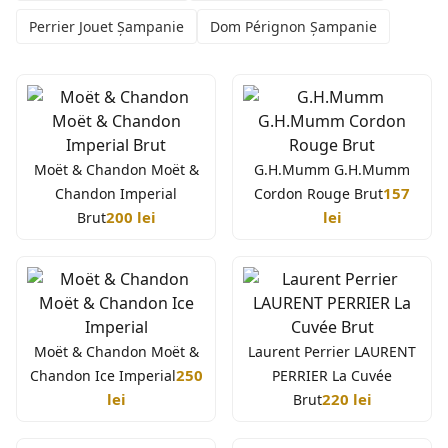
Perrier Jouet Șampanie
Dom Pérignon Șampanie
Moët & Chandon Moët &
G.H.Mumm G.H.Mumm
157
Chandon Imperial
Cordon Rouge Brut
200 lei
lei
Brut
Moët & Chandon Moët &
Laurent Perrier LAURENT
250
Chandon Ice Imperial
PERRIER La Cuvée
lei
220 lei
Brut