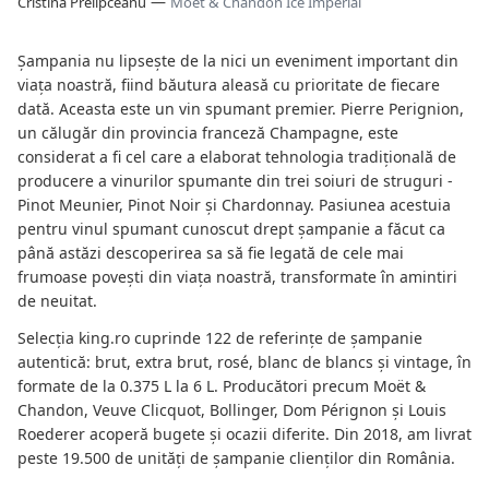
—
Cristina Prelipceanu
Moët & Chandon Ice Imperial
Șampania nu lipsește de la nici un eveniment important din
viața noastră, fiind băutura aleasă cu prioritate de fiecare
dată. Aceasta este un vin spumant premier. Pierre Perignion,
un călugăr din provincia franceză Champagne, este
considerat a fi cel care a elaborat tehnologia tradițională de
producere a vinurilor spumante din trei soiuri de struguri -
Pinot Meunier, Pinot Noir și Chardonnay. Pasiunea acestuia
pentru vinul spumant cunoscut drept șampanie a făcut ca
până astăzi descoperirea sa să fie legată de cele mai
frumoase povești din viața noastră, transformate în amintiri
de neuitat.
Selecția king.ro cuprinde 122 de referințe de șampanie
autentică: brut, extra brut, rosé, blanc de blancs și vintage, în
formate de la 0.375 L la 6 L. Producători precum Moët &
Chandon, Veuve Clicquot, Bollinger, Dom Pérignon și Louis
Roederer acoperă bugete și ocazii diferite. Din 2018, am livrat
peste 19.500 de unități de șampanie clienților din România.