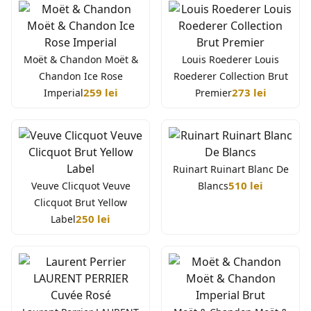
Moët & Chandon Moët &
Louis Roederer Louis
Chandon Ice Rose
Roederer Collection Brut
259 lei
273 lei
Imperial
Premier
Ruinart Ruinart Blanc De
510 lei
Veuve Clicquot Veuve
Blancs
Clicquot Brut Yellow
250 lei
Label