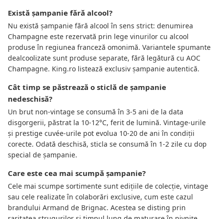
Există șampanie fără alcool?
Nu există șampanie fără alcool în sens strict: denumirea
Champagne este rezervată prin lege vinurilor cu alcool
produse în regiunea franceză omonimă. Variantele spumante
dealcoolizate sunt produse separate, fără legătură cu AOC
Champagne. King.ro listează exclusiv șampanie autentică.
Cât timp se păstrează o sticlă de șampanie
nedeschisă?
Un brut non-vintage se consumă în 3-5 ani de la data
disgorgerii, păstrat la 10-12°C, ferit de lumină. Vintage-urile
și prestige cuvée-urile pot evolua 10-20 de ani în condiții
corecte. Odată deschisă, sticla se consumă în 1-2 zile cu dop
special de șampanie.
Care este cea mai scumpă șampanie?
Cele mai scumpe sortimente sunt edițiile de colecție, vintage
sau cele realizate în colaborări exclusive, cum este cazul
brandului Armand de Brignac. Acestea se disting prin
raritatea strugurilor și timpul lung de maturare în pivnițe.